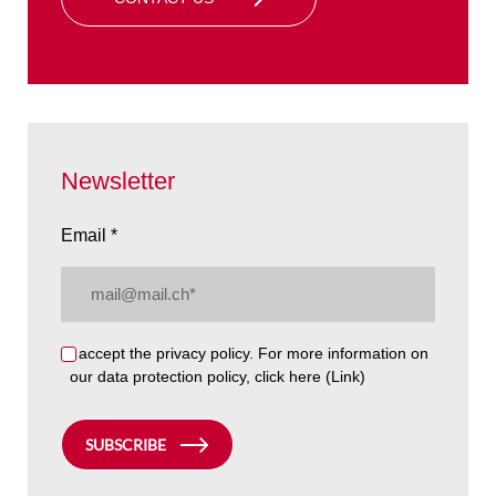
Newsletter
Email *
Email
(Required)
Privacy
I accept the privacy policy. For more information on
our data protection policy, click here
(Link)
(Required)
SUBSCRIBE