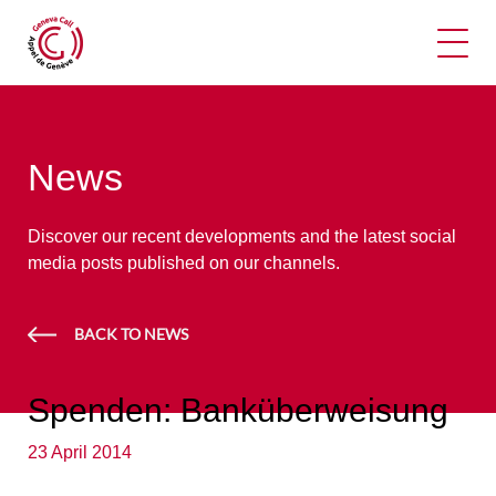
Ope
News
Discover our recent developments and the latest social
media posts published on our channels.
BACK TO NEWS
Spenden: Banküberweisung
23 April 2014