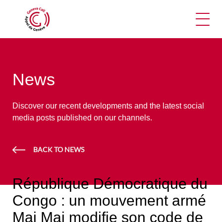
Ope
News
Discover our recent developments and the latest social
media posts published on our channels.
BACK TO NEWS
République Démocratique du
Congo : un mouvement armé
Mai Mai modifie son code de