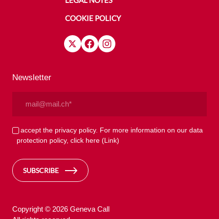
LEGAL NOTES
COOKIE POLICY
Newsletter
Email
(Required)
Privacy
I accept the privacy policy. For more information on our data
protection policy, click here
(Link)
(Required)
SUBSCRIBE
Copyright © 2026 Geneva Call