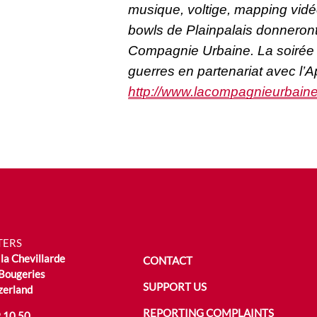
musique, voltige, mapping vidé
bowls de Plainpalais donneront
Compagnie Urbaine. La soirée 
guerres en partenariat avec l’A
http://www.lacompagnieurbain
TERS
la Chevillarde
CONTACT
Bougeries
SUPPORT US
zerland
REPORTING COMPLAINTS
 10 50