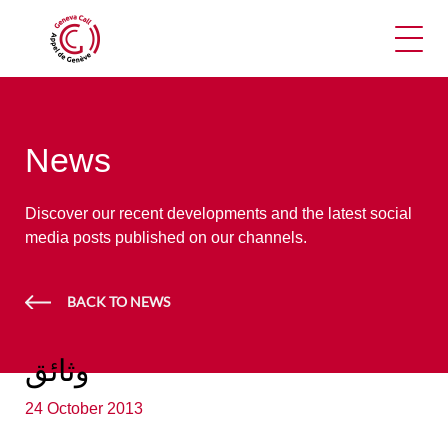
Ope
News
Discover our recent developments and the latest social
media posts published on our channels.
BACK TO NEWS
وثائق
24 October 2013