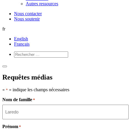
Autres ressources
Nous contacter
Nous soutenir
fr
English
Français
Ouvrir
Fermer
le
le
Requêtes médias
menu
menu
«
» indique les champs nécessaires
*
Nom de famille
*
Prénom
*