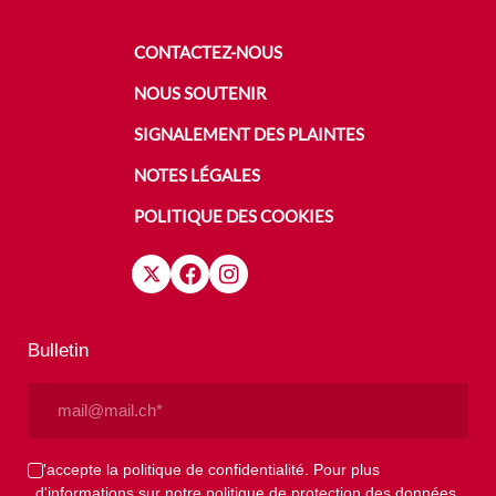
CONTACTEZ-NOUS
NOUS SOUTENIR
SIGNALEMENT DES PLAINTES
NOTES LÉGALES
POLITIQUE DES COOKIES
Bulletin
Email
(Nécessaire)
Privacy
J'accepte la politique de confidentialité. Pour plus
d'informations sur notre politique de protection des données,
(Nécessaire)