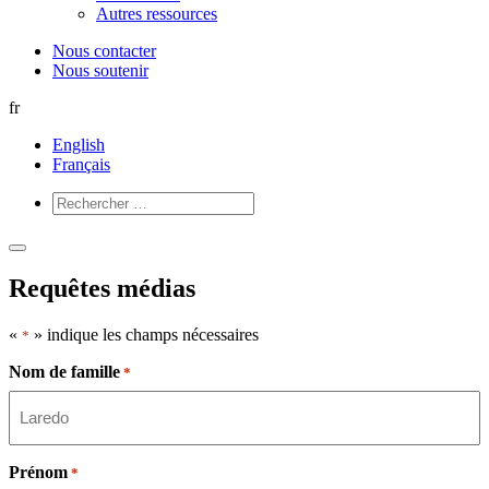
Autres ressources
Nous contacter
Nous soutenir
fr
English
Français
Ouvrir
Fermer
le
le
Requêtes médias
menu
menu
«
» indique les champs nécessaires
*
Nom de famille
*
Prénom
*