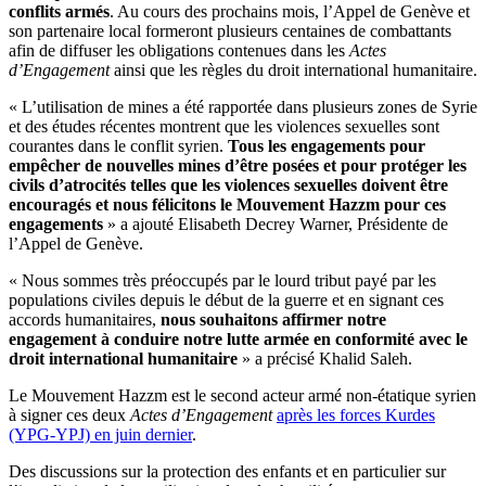
conflits armés
. Au cours des prochains mois, l’Appel de Genève et
son partenaire local formeront plusieurs centaines de combattants
afin de diffuser les obligations contenues dans les
Actes
d’Engagement
ainsi que les règles du droit international humanitaire.
« L’utilisation de mines a été rapportée dans plusieurs zones de Syrie
et des études récentes montrent que les violences sexuelles sont
courantes dans le conflit syrien.
Tous les engagements pour
empêcher de nouvelles mines d’être posées et pour protéger les
civils d’atrocités telles que les violences sexuelles doivent être
encouragés et nous félicitons le Mouvement Hazzm pour ces
engagements
» a ajouté Elisabeth Decrey Warner, Présidente de
l’Appel de Genève.
« Nous sommes très préoccupés par le lourd tribut payé par les
populations civiles depuis le début de la guerre et en signant ces
accords humanitaires,
nous souhaitons affirmer notre
engagement à conduire notre lutte armée en conformité avec le
droit international humanitaire
» a précisé Khalid Saleh.
Le Mouvement Hazzm est le second acteur armé non-étatique syrien
à signer ces deux
Actes d’Engagement
après les forces Kurdes
(YPG-YPJ) en juin dernier
.
Des discussions sur la protection des enfants et en particulier sur