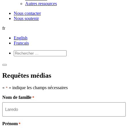
Autres ressources
Nous contacter
Nous soutenir
fr
English
Français
Ouvrir
Fermer
le
le
Requêtes médias
menu
menu
«
» indique les champs nécessaires
*
Nom de famille
*
Prénom
*