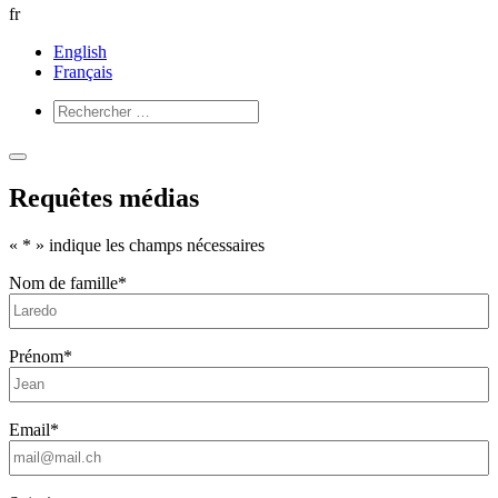
fr
English
Français
Ouvrir
Fermer
le
le
Requêtes médias
menu
menu
«
*
» indique les champs nécessaires
Nom de famille
*
Prénom
*
Email
*