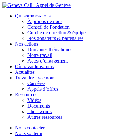
Aller
au
Qui sommes-nous
contenu
À propos de nous
Conseil de Fondation
Comité de direction & équipe
Nos donateurs & partenaires
Nos actions
Domaines thématiques
Notre travail
Actes d’engagement
Où travaillons-nous
Actualités
Travaillez avec nous
Carrières
Appels d’offres
Ressources
Vidéos
Documents
Their words
Autres ressources
Nous contacter
Nous soutenir