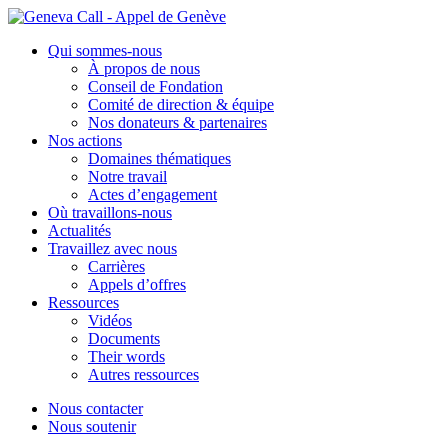
Aller
au
Qui sommes-nous
contenu
À propos de nous
Conseil de Fondation
Comité de direction & équipe
Nos donateurs & partenaires
Nos actions
Domaines thématiques
Notre travail
Actes d’engagement
Où travaillons-nous
Actualités
Travaillez avec nous
Carrières
Appels d’offres
Ressources
Vidéos
Documents
Their words
Autres ressources
Nous contacter
Nous soutenir