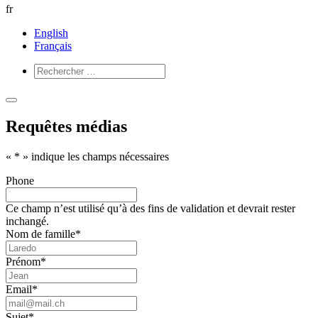
fr
English
Français
Ouvrir
Fermer
le
le
Requêtes médias
menu
menu
«
*
» indique les champs nécessaires
Phone
Ce champ n’est utilisé qu’à des fins de validation et devrait rester
inchangé.
Nom de famille
*
Prénom
*
Email
*
Sujet
*