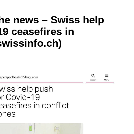
the news – Swiss help
9 ceasefires in
swissinfo.ch)