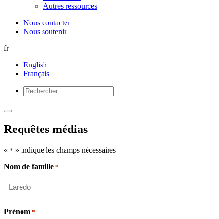
Autres ressources
Nous contacter
Nous soutenir
fr
English
Français
Ouvrir
Fermer
le
le
Requêtes médias
menu
menu
«
» indique les champs nécessaires
*
Nom de famille
*
Prénom
*